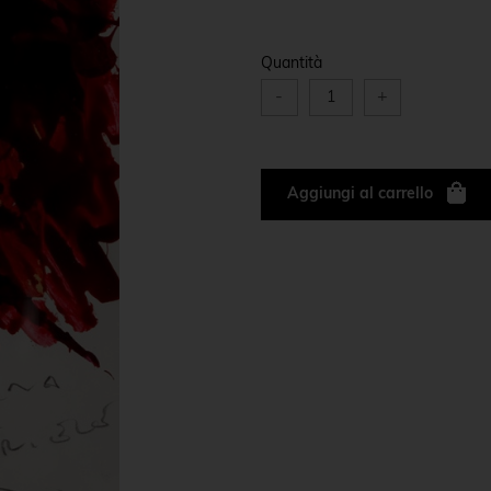
Quantità
-
+
Aggiungi al carrello