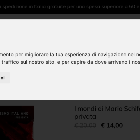
 spedizione in Italia gratuite per una spesa superiore a 60 e
mento per migliorare la tua esperienza di navigazione nel n
 traffico sul nostro sito, e per capire da dove arrivano i nost
Home
|
oni
I mondi di Mario Schif
privata
€ 20,00
€ 14,00