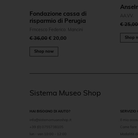
Ansel
Fondazione cassa di
AA.VV.
risparmio di Perugia
€ 25,0
Frncesco Federico. Mancini
Shop 
€ 36,00
€ 20,00
Shop now
Sistema Museo Shop
HAI BISOGNO DI AIUTO?
SERVIZIO 
info@sistemamuseoshop.it
Il mio acco
+39 (0) 0755738105
Come fare 
lun - ven 10:00 - 12:00
Modalità 