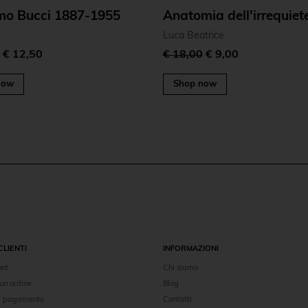
mo Bucci 1887-1955
Anatomia dell'irrequiet
Luca Beatrice
0
€ 12,50
€ 18,00
€ 9,00
now
Shop now
CLIENTI
INFORMAZIONI
unt
Chi siamo
un ordine
Blog
di pagamento
Contatti