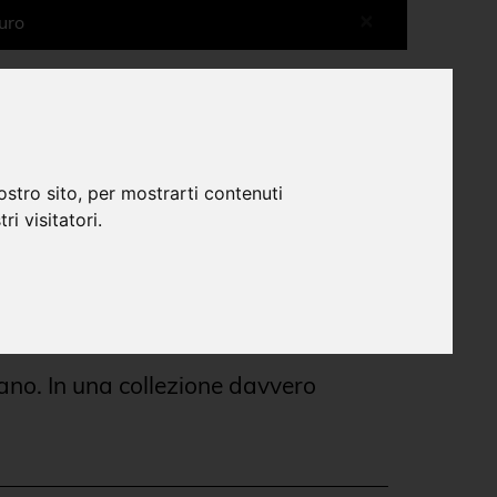
×
uro
More shops more experiences
0
ostro sito, per mostrarti contenuti
ri visitatori.
Temporary shop
Cataloghi d'arte vintage
Libri outlet
|
|
ano. In una collezione davvero