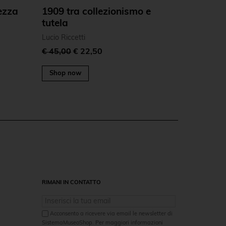
ezza
1909 tra collezionismo e
tutela
Lucio Riccetti
€ 45,00
€ 22,50
Shop now
RIMANI IN CONTATTO
Acconsento a ricevere via email le newsletter di
SistemaMuseoShop. Per maggiori informazioni