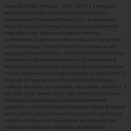
Gerardo Dottori (Perugia, 1884-1977) è il maggiore
artista umbro della prima metà del Novecento.
Esponente del Futurismo fin dal 1912, è considerato
figura di spicco dell’Aeropittura a partire dalla metà
degli anni venti. Nella sua lunga carriera ha
sperimentato e percorso molte strade, che hanno finito
con il convergere l’una nell’altra fino a comporre un
linguaggio personalissimo, sia sotto il profilo tecnico sia
compositivo. Quella cifra stilistica così particolare è
incentrata su un’originale capacità di rappresentare le
vedute urbane e il paesaggio, soggetti ai quali Dottori è
in grado d’imprimere uno straordinario dinamismo,
esaltato da visioni ascensionali, sincretiche, distorte e, il
più delle volte, aeree. Nella ‘sua’ Umbria tutte queste
declinazioni approdano a esiti particolarmente
suggestivi e tali da catturare l’essenza stessa di questa
terra, poiché capaci di mescolare con rara maestria la
tradizione pittorica di ascendenza peruginesca alla
vorticosa esaltazione vitalista e aerodinamica