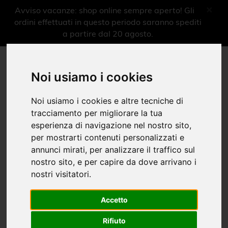
×
Avviso vacanze: shop online sempre aperto! Gli
ordini effettuati in questo periodo saranno spediti
a partire dal 20 agosto.
More shops more experiences
Noi usiamo i cookies
0
Menu
Noi usiamo i cookies e altre tecniche di
Cataloghi mostre
tracciamento per migliorare la tua
esperienza di navigazione nel nostro sito,
per mostrarti contenuti personalizzati e
Libri
annunci mirati, per analizzare il traffico sul
Home
Shop Mostre
nostro sito, e per capire da dove arrivano i
|
|
Omaggio a Dottori Divisionista, Futurista e Aeropittore 1906 –
nostri visitatori.
1942
|
Cataloghi mostre
Accetto
Rifiuto