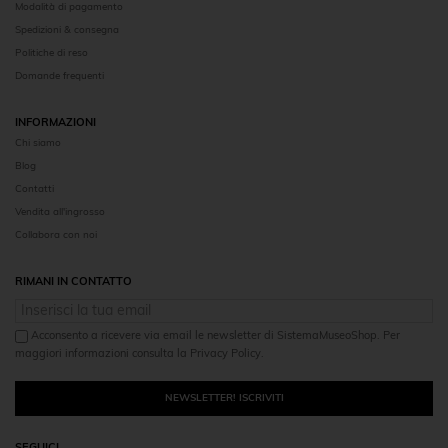
Modalità di pagamento
Spedizioni & consegna
Politiche di reso
Domande frequenti
INFORMAZIONI
Chi siamo
Blog
Contatti
Vendita all'ingrosso
Collabora con noi
RIMANI IN CONTATTO
Acconsento a ricevere via email le newsletter di SistemaMuseoShop. Per
maggiori informazioni consulta la Privacy Policy.
NEWSLETTER! ISCRIVITI