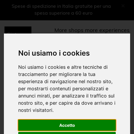
×
Spese di spedizione in Italia gratuite per una
spesa superiore a 60 euro
More shops more experiences
0
Menu
Noi usiamo i cookies
Shop Musei
Noi usiamo i cookies e altre tecniche di
tracciamento per migliorare la tua
esperienza di navigazione nel nostro sito,
Home
Shop Musei
|
per mostrarti contenuti personalizzati e
annunci mirati, per analizzare il traffico sul
nostro sito, e per capire da dove arrivano i
nostri visitatori.
Accetto