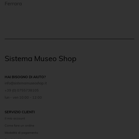
Ferrara
Sistema Museo Shop
HAI BISOGNO DI AIUTO?
info@sistemamuseoshop.it
+39 (0) 0755738105
lun - ven 10:00 - 12:00
SERVIZIO CLIENTI
Il mio account
Come fare un ordine
Modalità di pagamento