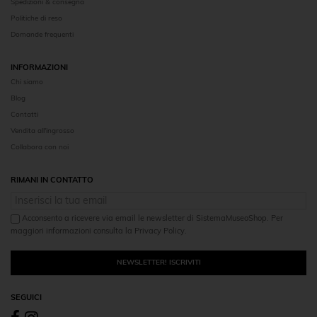
Spedizioni & consegna
Politiche di reso
Domande frequenti
INFORMAZIONI
Chi siamo
Blog
Contatti
Vendita all'ingrosso
Collabora con noi
RIMANI IN CONTATTO
Acconsento a ricevere via email le newsletter di SistemaMuseoShop. Per
maggiori informazioni consulta la Privacy Policy.
NEWSLETTER! ISCRIVITI
SEGUICI