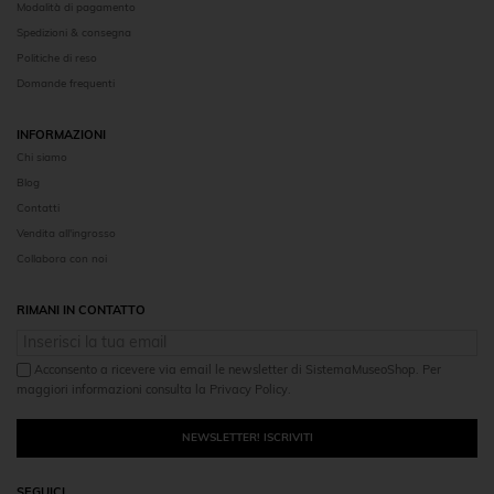
Modalità di pagamento
Spedizioni & consegna
Politiche di reso
Domande frequenti
INFORMAZIONI
Chi siamo
Blog
Contatti
Vendita all'ingrosso
Collabora con noi
RIMANI IN CONTATTO
Acconsento a ricevere via email le newsletter di SistemaMuseoShop. Per
maggiori informazioni consulta la Privacy Policy.
NEWSLETTER! ISCRIVITI
SEGUICI