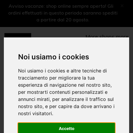
×
Avviso vacanze: shop online sempre aperto! Gli
ordini effettuati in questo periodo saranno spediti
a partire dal 20 agosto.
More shops more
experiences
Noi usiamo i cookies
0
Menu
Libri
Noi usiamo i cookies e altre tecniche di
tracciamento per migliorare la tua
Storia
esperienza di navigazione nel nostro sito,
per mostrarti contenuti personalizzati e
Home
Shop Musei
|
|
annunci mirati, per analizzare il traffico sul
Museo Nazionale dell'Ebraismo Italiano e della Shoah
Libri
|
nostro sito, e per capire da dove arrivano i
nostri visitatori.
Libri
Cataloghi mostre
Accetto