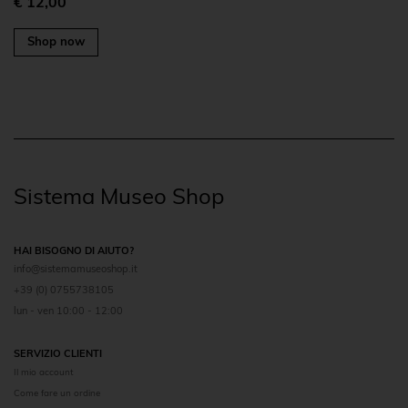
€ 12,00
Shop now
Sistema Museo Shop
HAI BISOGNO DI AIUTO?
info@sistemamuseoshop.it
+39 (0) 0755738105
lun - ven 10:00 - 12:00
SERVIZIO CLIENTI
Il mio account
Come fare un ordine