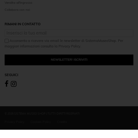
Vendita all'ingrosso
Collabora con noi
RIMANI IN CONTATTO
Acconsento a ricevere via email le newsletter di SistemaMuseoShop. Per
maggiori informazioni consulta la Privacy Policy.
NEWSLETTER! ISCRIVITI
SEGUICI
© 2026 SISTEMA MUSEO SHOP | TUTTI I DIRITTI RISERVATI
Privacy Policy
Cookies Policy
Credits