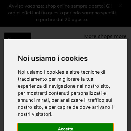
×
Avviso vacanze: shop online sempre aperto! Gli
ordini effettuati in questo periodo saranno spediti
a partire dal 20 agosto.
More shops more
experiences
0
Noi usiamo i cookies
Menu
Libri
Noi usiamo i cookies e altre tecniche di
tracciamento per migliorare la tua
Culto riti e cerimonie
esperienza di navigazione nel nostro sito,
Home
Shop Musei
per mostrarti contenuti personalizzati e
|
|
Museo Nazionale dell'Ebraismo Italiano e della Shoah
Libri
annunci mirati, per analizzare il traffico sul
|
nostro sito, e per capire da dove arrivano i
nostri visitatori.
Libri
Cataloghi mostre
Accetto