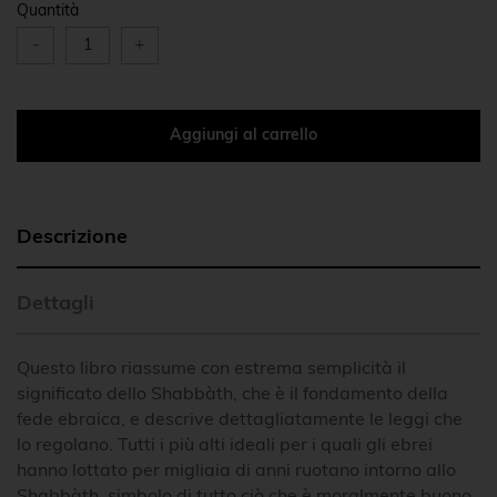
Quantità
-
+
Aggiungi al carrello
Descrizione
Dettagli
Questo libro riassume con estrema semplicità il
significato dello Shabbàth, che è il fondamento della
fede ebraica, e descrive dettagliatamente le leggi che
lo regolano. Tutti i più alti ideali per i quali gli ebrei
hanno lottato per migliaia di anni ruotano intorno allo
Shabbàth, simbolo di tutto ciò che è moralmente buono