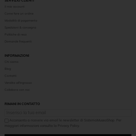
SERVIZIO CLIENTI
Il mio account
Come fare un ordine
Modalità di pagamento
Spedizioni & consegna
Politiche di reso
Domande frequenti
INFORMAZIONI
Chi siamo
Blog
Contatti
Vendita all'ingrosso
Collabora con noi
RIMANI IN CONTATTO
Acconsento a ricevere via email le newsletter di SistemaMuseoShop. Per
maggiori informazioni consulta la Privacy Policy.