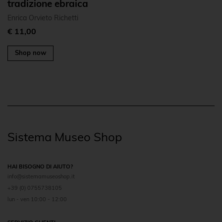
tradizione ebraica
Enrica Orvieto Richetti
€ 11,00
Shop now
Sistema Museo Shop
HAI BISOGNO DI AIUTO?
info@sistemamuseoshop.it
+39 (0) 0755738105
lun - ven 10:00 - 12:00