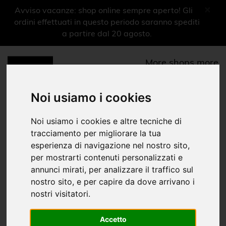
×
Avviso vacanze: shop online sempre aperto! Gli
ordini effettuati in questo periodo saranno spediti
a partire dal 20 agosto.
More shops more
experiences
0
Noi usiamo i cookies
Menu
Libri
Noi usiamo i cookies e altre tecniche di
tracciamento per migliorare la tua
Culto riti e cerimonie
esperienza di navigazione nel nostro sito,
per mostrarti contenuti personalizzati e
Home
Shop Musei
|
|
annunci mirati, per analizzare il traffico sul
Museo Nazionale dell'Ebraismo Italiano e della Shoah
Libri
|
nostro sito, e per capire da dove arrivano i
nostri visitatori.
Libri
Cataloghi mostre
Accetto