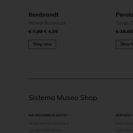
Rembrandt
Parola
Micheal Bockemuhl
Giorgio 
€ 7,99
€ 4,99
€ 16,0
Shop now
Shop 
Sistema Museo Shop
HAI BISOGNO DI AIUTO?
SERVIZIO 
info@sistemamuseoshop.it
Il mio acco
+39 (0) 0755738105
Come fare 