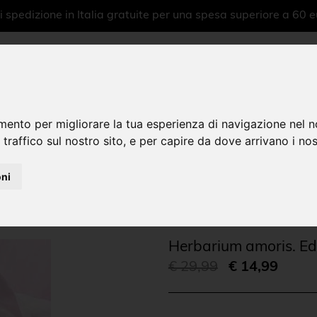
 spedizione in Italia gratuite per una spesa superiore a 60 e
mento per migliorare la tua esperienza di navigazione nel n
 traffico sul nostro sito, e per capire da dove arrivano i nost
Home
Tem
|
oni
Herbarium amoris. Edi
€ 29,99
€ 14,99