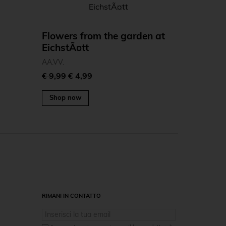
Flowers from the garden at
EichstÃ¤tt
AA.VV.
€ 9,99
€ 4,99
Shop now
RIMANI IN CONTATTO