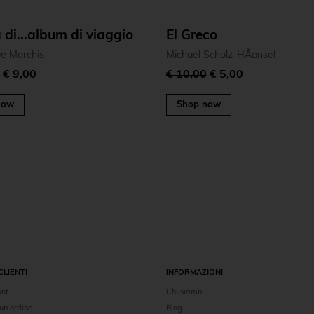
 di...album di viaggio
El Greco
De Marchis
Michael Scholz-HÃ¤nsel
0
€ 9,00
€ 10,00
€ 5,00
now
Shop now
CLIENTI
INFORMAZIONI
unt
Chi siamo
un ordine
Blog