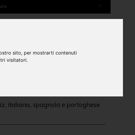
×
uro
More shops more experiences
0
ostro sito, per mostrarti contenuti
ri visitatori.
porary shop
Libri arte, design, fotografia
Libri outlet
|
|
z. italiana, spagnola e portoghese