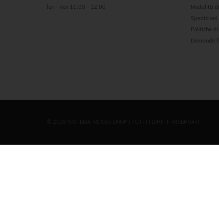
lun - ven 10:00 - 12:00
Modalità 
Spedizioni
Politiche di
Domande f
© 2026 SISTEMA MUSEO SHOP | TUTTI I DIRITTI RISERVATI