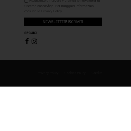
Acconsento a ricevere via email le newsletter di
SistemaMuseoShop. Per maggiori informazioni
consulta la Privacy Policy.
NEWSLETTER! ISCRIVITI
SEGUICI
Privacy Policy
Cookies Policy
Credits