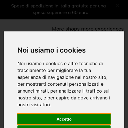
×
Spese di spedizione in Italia gratuite per una
spesa superiore a 60 euro
More shops more experiences
0
Menu
Noi usiamo i cookies
Libri
Noi usiamo i cookies e altre tecniche di
tracciamento per migliorare la tua
esperienza di navigazione nel nostro sito,
Saggistica
per mostrarti contenuti personalizzati e
Home
Shop Musei
Museo Nazionale Rossini
Libri
annunci mirati, per analizzare il traffico sul
|
|
|
nostro sito, e per capire da dove arrivano i
Libri
nostri visitatori.
Ragazzi
Accetto