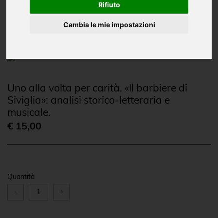
Oggettistica
Rifiuto
CD e DVD
Cambia le mie impostazioni
Uno alla volta per carità. «Il barbiere di
Siviglia»: analisi storico-letteraria e
musicale.
€ 15,00
Quantità
-
+