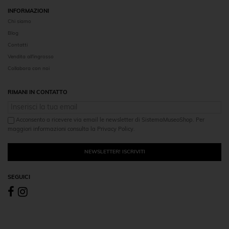
INFORMAZIONI
Chi siamo
Blog
Contatti
Vendita all'ingrosso
Collabora con noi
RIMANI IN CONTATTO
Acconsento a ricevere via email le newsletter di SistemaMuseoShop. Per
maggiori informazioni consulta la Privacy Policy.
NEWSLETTER! ISCRIVITI
SEGUICI