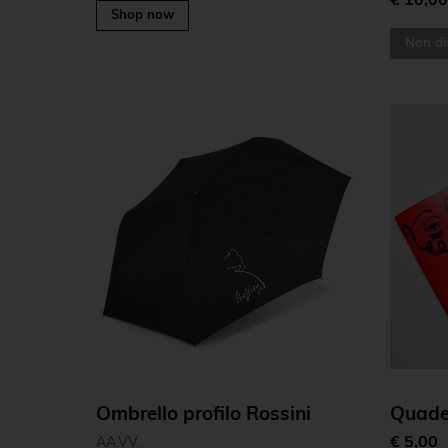
€ 10,0
Shop now
Non di
Ombrello profilo Rossini
Quader
€ 5,00
AA.VV.