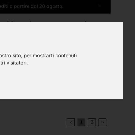
×
diti a partire dal 20 agosto.
More shops more experiences
0
ostro sito, per mostrarti contenuti
ri visitatori.
Shop Musei
Museo Nazionale Rossini
Oggettistica
|
|
|
<
1
2
>