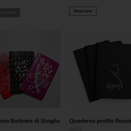
0
Shop now
sponibile
no Barbiere di Siviglia
Quaderno profilo Rossi
AA.VV.