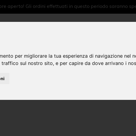
e aperto! Gli ordini effettuati in questo periodo saranno spe
mento per migliorare la tua esperienza di navigazione nel n
 traffico sul nostro sito, e per capire da dove arrivano i nost
Home
oni
 e DVD