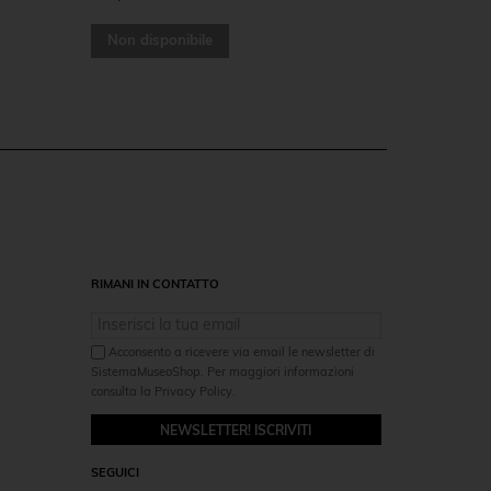
Non disponibile
RIMANI IN CONTATTO
Acconsento a ricevere via email le newsletter di
SistemaMuseoShop. Per maggiori informazioni
consulta la Privacy Policy.
NEWSLETTER! ISCRIVITI
SEGUICI