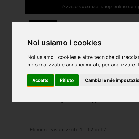
Avviso vacanze: shop online sempr
Noi usiamo i cookies
Noi usiamo i cookies e altre tecniche di traccia
personalizzati e annunci mirati, per analizzare il
Oggettistica
Accetto
Rifiuto
Cambia le mie impostazi
Linea Rossini
Libri
Ragazzi
Oggettistica
CD
Elementi visualizzati:
1 - 12
di 17