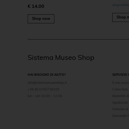
disponibile
€ 14,00
Shop 
Shop now
Sistema Museo Shop
HAI BISOGNO DI AIUTO?
SERVIZIO 
info@sistemamuseoshop.it
Il mio acco
+39 (0) 0755738105
Come fare 
lun - ven 10:00 - 12:00
Modalità 
Spedizioni
Politiche di
Domande f