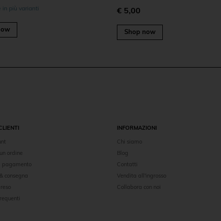
 in più varianti
€ 5,00
now
Shop now
CLIENTI
INFORMAZIONI
unt
Chi siamo
un ordine
Blog
di pagamento
Contatti
 & consegna
Vendita all'ingrosso
 reso
Collabora con noi
requenti