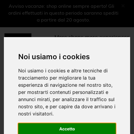
×
Avviso vacanze: shop online sempre aperto! Gli
ordini effettuati in questo periodo saranno spediti
a partire dal 20 agosto.
More shops more experiences
0
Menu
Noi usiamo i cookies
Libri
Noi usiamo i cookies e altre tecniche di
tracciamento per migliorare la tua
Libretti di sala
esperienza di navigazione nel nostro sito,
per mostrarti contenuti personalizzati e
Home
Shop Musei
Museo Nazionale Rossini
Libri
|
|
|
annunci mirati, per analizzare il traffico sul
nostro sito, e per capire da dove arrivano i
Libri
nostri visitatori.
Ragazzi
Accetto