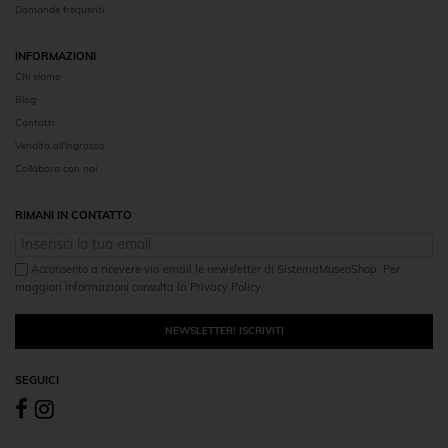
Domande frequenti
INFORMAZIONI
Chi siamo
Blog
Contatti
Vendita all'ingrosso
Collabora con noi
RIMANI IN CONTATTO
Acconsento a ricevere via email le newsletter di SistemaMuseoShop. Per
maggiori informazioni consulta la Privacy Policy.
NEWSLETTER! ISCRIVITI
SEGUICI