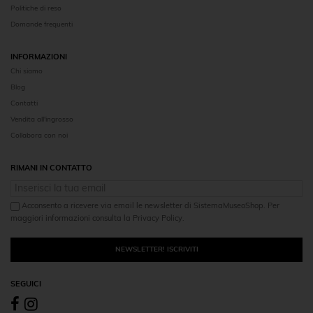
Politiche di reso
Domande frequenti
INFORMAZIONI
Chi siamo
Blog
Contatti
Vendita all'ingrosso
Collabora con noi
RIMANI IN CONTATTO
Acconsento a ricevere via email le newsletter di SistemaMuseoShop. Per
maggiori informazioni consulta la Privacy Policy.
NEWSLETTER! ISCRIVITI
SEGUICI