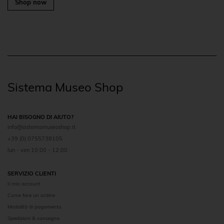
Shop now
Sistema Museo Shop
HAI BISOGNO DI AIUTO?
info@sistemamuseoshop.it
+39 (0) 0755738105
lun - ven 10:00 - 12:00
SERVIZIO CLIENTI
Il mio account
Come fare un ordine
Modalità di pagamento
Spedizioni & consegna