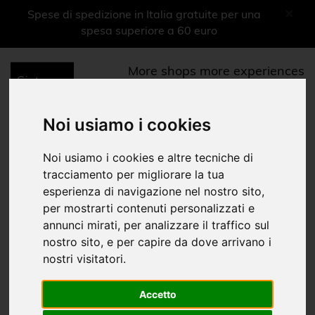
×
Spese di spedizione in Italia gratuite per una
spesa superiore a 60 euro
More shops more experiences
0
Menu
Noi usiamo i cookies
CD e DVD
Noi usiamo i cookies e altre tecniche di
tracciamento per migliorare la tua
DVD
esperienza di navigazione nel nostro sito,
per mostrarti contenuti personalizzati e
Home
Shop Musei
Museo Nazionale Rossini
CD e DVD
|
|
|
annunci mirati, per analizzare il traffico sul
nostro sito, e per capire da dove arrivano i
Libri
nostri visitatori.
Ragazzi
Accetto