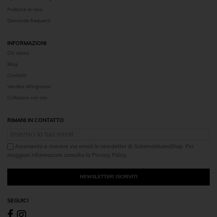
Politiche di reso
Domande frequenti
INFORMAZIONI
Chi siamo
Blog
Contatti
Vendita all'ingrosso
Collabora con noi
RIMANI IN CONTATTO
Acconsento a ricevere via email le newsletter di SistemaMuseoShop. Per
maggiori informazioni consulta la Privacy Policy.
NEWSLETTER! ISCRIVITI
SEGUICI