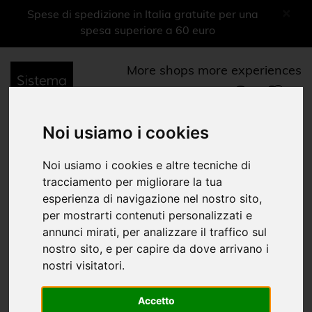
×
Spese di spedizione in Italia gratuite per una
spesa superiore a 60 euro
More shops more experiences
0
Menu
Noi usiamo i cookies
Libri
Noi usiamo i cookies e altre tecniche di
tracciamento per migliorare la tua
Libri d'arte
esperienza di navigazione nel nostro sito,
per mostrarti contenuti personalizzati e
Home
Shop Musei
Galleria Nazionale dell'Umbria
Libri
|
|
|
annunci mirati, per analizzare il traffico sul
nostro sito, e per capire da dove arrivano i
Libri
nostri visitatori.
Cataloghi mostre
Accetto