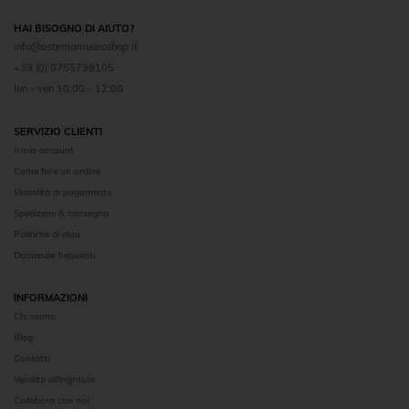
HAI BISOGNO DI AIUTO?
info@sistemamuseoshop.it
+39 (0) 0755738105
lun - ven 10:00 - 12:00
SERVIZIO CLIENTI
Il mio account
Come fare un ordine
Modalità di pagamento
Spedizioni & consegna
Politiche di reso
Domande frequenti
INFORMAZIONI
Chi siamo
Blog
Contatti
Vendita all'ingrosso
Collabora con noi