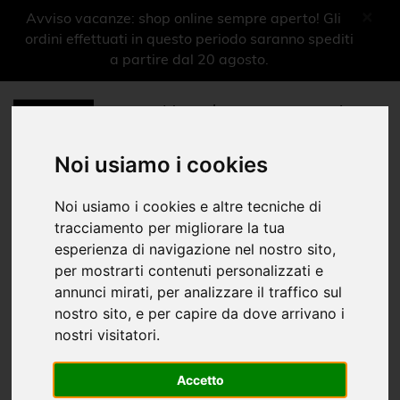
×
Avviso vacanze: shop online sempre aperto! Gli
ordini effettuati in questo periodo saranno spediti
a partire dal 20 agosto.
More shops more experiences
0
Menu
Noi usiamo i cookies
Oggettistica
Noi usiamo i cookies e altre tecniche di
tracciamento per migliorare la tua
Linea Opera
esperienza di navigazione nel nostro sito,
per mostrarti contenuti personalizzati e
Home
Shop Musei
Arena Sferisterio
Oggettistica
|
|
|
annunci mirati, per analizzare il traffico sul
nostro sito, e per capire da dove arrivano i
Libri
nostri visitatori.
Ragazzi
Accetto