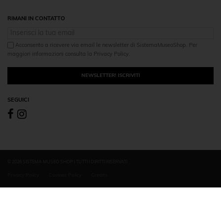
RIMANI IN CONTATTO
Acconsento a ricevere via email le newsletter di SistemaMuseoShop. Per
maggiori informazioni consulta la Privacy Policy.
NEWSLETTER! ISCRIVITI
SEGUICI
© 2026 SISTEMA MUSEO SHOP | TUTTI I DIRITTI RISERVATI
Privacy Policy
Cookies Policy
Credits