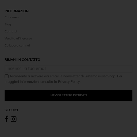
INFORMAZIONI
Chi siamo
Blog
Contatti
Vendita all'ingrosso
Collabora con noi
RIMANI IN CONTATTO
Acconsento a ricevere via email le newsletter di SistemaMuseoShop. Per
maggiori informazioni consulta la Privacy Policy.
NEWSLETTER! ISCRIVITI
SEGUICI