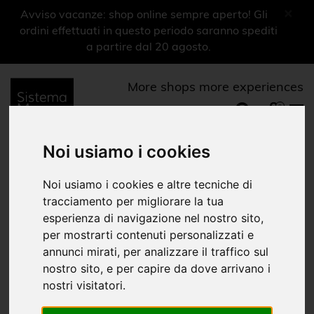
×
Avviso vacanze: shop online sempre aperto! Gli
ordini effettuati in questo periodo saranno spediti
a partire dal 20 agosto.
More shops more experiences
0
Menu
Noi usiamo i cookies
Libri
Noi usiamo i cookies e altre tecniche di
Cantanti, compositori, musicisti
tracciamento per migliorare la tua
esperienza di navigazione nel nostro sito,
Home
Shop Musei
Arena Sferisterio
Libri
|
|
|
per mostrarti contenuti personalizzati e
annunci mirati, per analizzare il traffico sul
Libri
nostro sito, e per capire da dove arrivano i
nostri visitatori.
Ragazzi