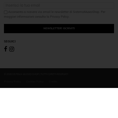
Acconsento a ricevere via email le newsletter di SistemaMuseoShop. Per
maggiori informazioni consulta la Privacy Policy.
NEWSLETTER! ISCRIVITI
SEGUICI
© 2026 SISTEMA MUSEO SHOP | TUTTI I DIRITTI RISERVATI
Privacy Policy
Cookies Policy
Credits