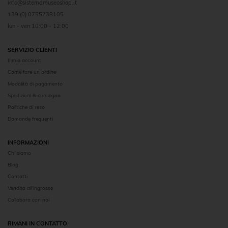
info@sistemamuseoshop.it
+39 (0) 0755738105
lun - ven 10:00 - 12:00
SERVIZIO CLIENTI
Il mio account
Come fare un ordine
Modalità di pagamento
Spedizioni & consegna
Politiche di reso
Domande frequenti
INFORMAZIONI
Chi siamo
Blog
Contatti
Vendita all'ingrosso
Collabora con noi
RIMANI IN CONTATTO