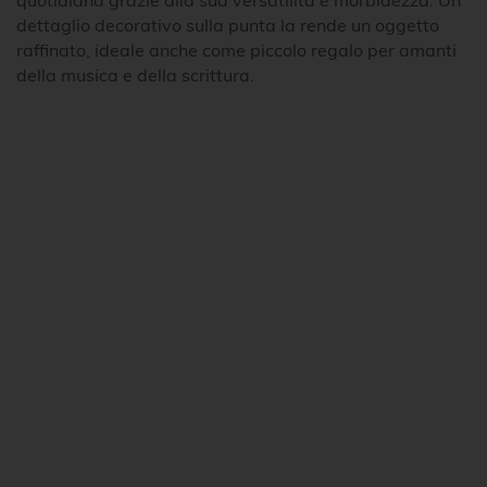
quotidiana grazie alla sua versatilità e morbidezza. Un
dettaglio decorativo sulla punta la rende un oggetto
raffinato, ideale anche come piccolo regalo per amanti
della musica e della scrittura.