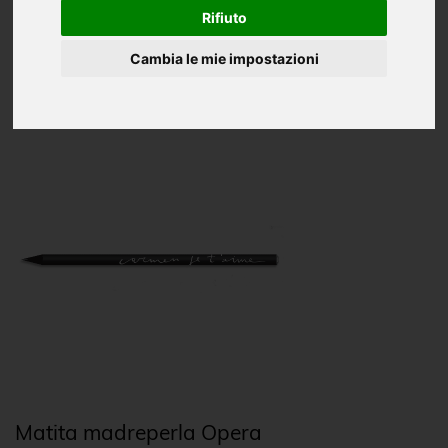
Oggettistica
Rifiuto
CD e DVD
Cambia le mie impostazioni
Matita madreperla Opera