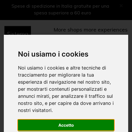
×
Spese di spedizione in Italia gratuite per una
spesa superiore a 60 euro
More shops more experiences
0
Menu
Noi usiamo i cookies
Oggettistica
Noi usiamo i cookies e altre tecniche di
tracciamento per migliorare la tua
Linea Opera
esperienza di navigazione nel nostro sito,
per mostrarti contenuti personalizzati e
Home
Shop Musei
Arena Sferisterio
Oggettistica
|
|
|
annunci mirati, per analizzare il traffico sul
nostro sito, e per capire da dove arrivano i
Libri
nostri visitatori.
Ragazzi
Accetto