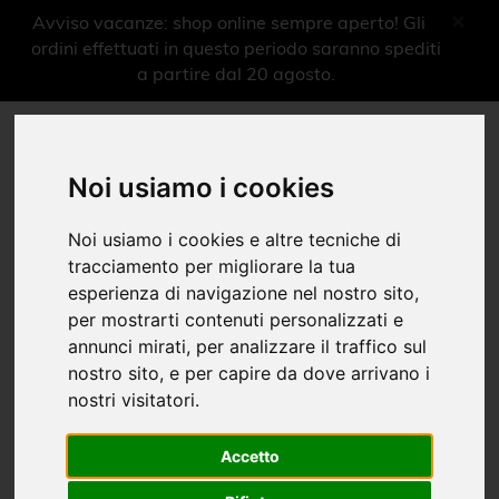
×
Avviso vacanze: shop online sempre aperto! Gli
ordini effettuati in questo periodo saranno spediti
a partire dal 20 agosto.
More shops more experiences
0
Noi usiamo i cookies
Menu
Noi usiamo i cookies e altre tecniche di
Oggettistica
tracciamento per migliorare la tua
esperienza di navigazione nel nostro sito,
Linea Leopardi
per mostrarti contenuti personalizzati e
annunci mirati, per analizzare il traffico sul
Home
Shop Musei
Leopardi a Recanati
Oggettistica
|
|
|
nostro sito, e per capire da dove arrivano i
nostri visitatori.
Libri
Ragazzi
Accetto