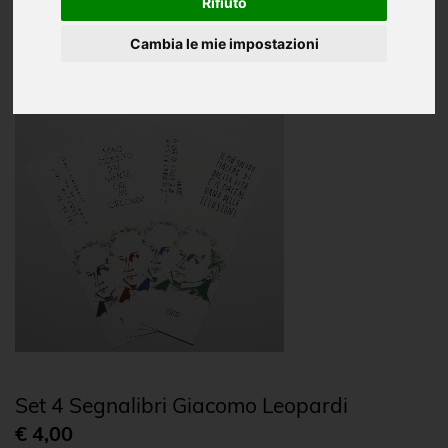
Oggettistica
Rifiuto
Cambia le mie impostazioni
CD e DVD
Set 4 Segnalibri Giacomo Leopardi
€ 4,00