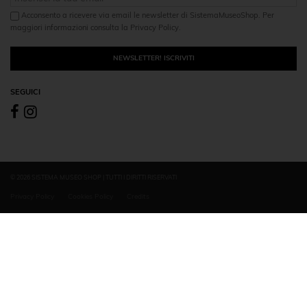
Acconsento a ricevere via email le newsletter di SistemaMuseoShop. Per
maggiori informazioni consulta la Privacy Policy.
NEWSLETTER! ISCRIVITI
SEGUICI
© 2026 SISTEMA MUSEO SHOP | TUTTI I DIRITTI RISERVATI
Privacy Policy
Cookies Policy
Credits