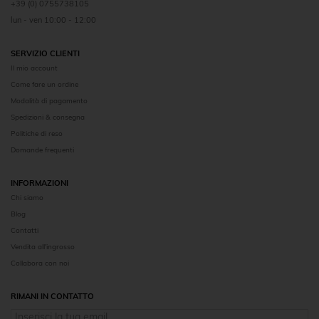
+39 (0) 0755738105
lun - ven 10:00 - 12:00
SERVIZIO CLIENTI
Il mio account
Come fare un ordine
Modalità di pagamento
Spedizioni & consegna
Politiche di reso
Domande frequenti
INFORMAZIONI
Chi siamo
Blog
Contatti
Vendita all'ingrosso
Collabora con noi
RIMANI IN CONTATTO