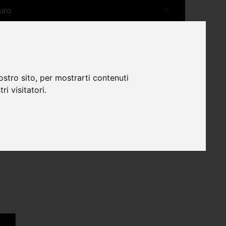
×
uro
More shops more experiences
0
ostro sito, per mostrarti contenuti
ri visitatori.
Home
Shop Musei
Leopardi a Recanati
Libri
|
|
|