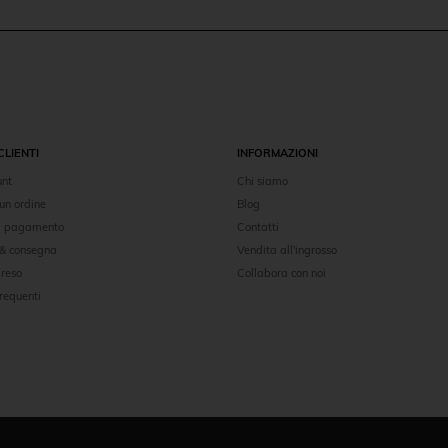
CLIENTI
INFORMAZIONI
unt
Chi siamo
un ordine
Blog
di pagamento
Contatti
 & consegna
Vendita all'ingrosso
 reso
Collabora con noi
requenti