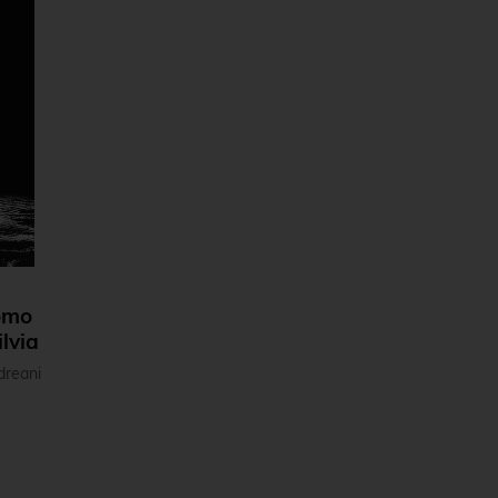
omo
ilvia
dreani