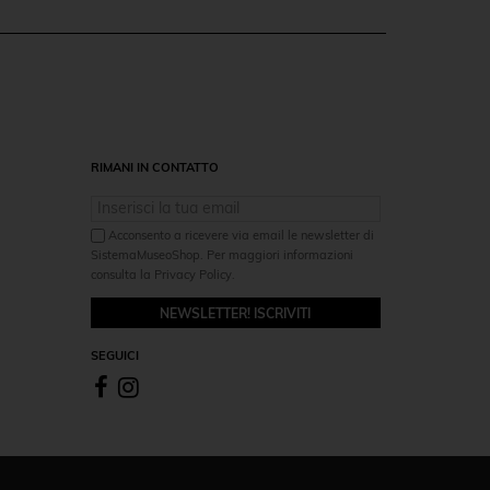
RIMANI IN CONTATTO
Acconsento a ricevere via email le newsletter di
SistemaMuseoShop. Per maggiori informazioni
consulta la Privacy Policy.
NEWSLETTER! ISCRIVITI
SEGUICI