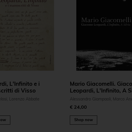
i, L'Infinito e i
Mario Giacomelli. Giac
ritti di Visso
Leopardi, L'Infinito, A S
losi, Lorenzo Abbate
Alessandro Giampaoli, Marco An
0
€ 24,00
now
Shop now