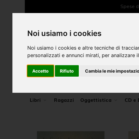
Spese di
Noi usiamo i cookies
Noi usiamo i cookies e altre tecniche di traccia
personalizzati e annunci mirati, per analizzare il
Libri
Accetto
Rifiuto
Cambia le mie impostazi
Cataloghi mostre
Libri
Ragazzi
Oggettistica
CD e