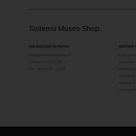
Sistema Museo Shop
HAI BISOGNO DI AIUTO?
SERVIZIO 
info@sistemamuseoshop.it
Il mio acco
+39 (0) 0755738105
Come fare 
lun - ven 10:00 - 12:00
Modalità 
Spedizioni
Politiche di
Domande f