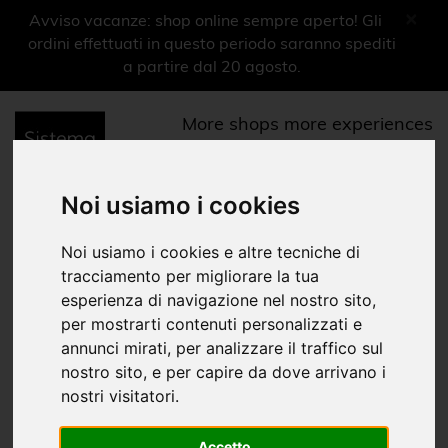
×
Avviso vacanze: shop online sempre aperto! Gli
ordini effettuati in questo periodo saranno spediti
a partire dal 20 agosto.
More shops more experiences
0
Menu
Noi usiamo i cookies
Libri outlet
Noi usiamo i cookies e altre tecniche di
Libri vintage
tracciamento per migliorare la tua
esperienza di navigazione nel nostro sito,
Home
Temporary shop
Cataloghi d'arte vintage
Libri outlet
|
|
|
per mostrarti contenuti personalizzati e
annunci mirati, per analizzare il traffico sul
nostro sito, e per capire da dove arrivano i
nostri visitatori.
Accetto