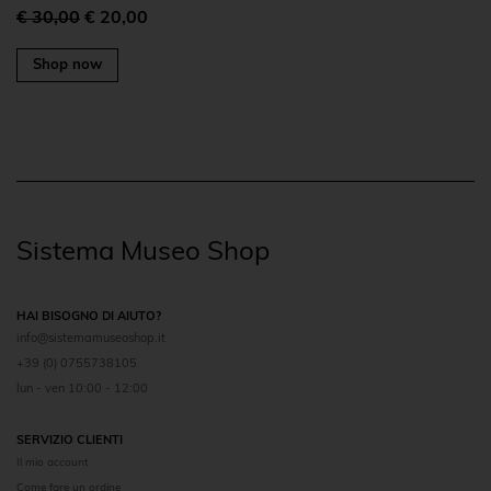
€ 30,00
€ 20,00
Shop now
Sistema Museo Shop
HAI BISOGNO DI AIUTO?
info@sistemamuseoshop.it
+39 (0) 0755738105
lun - ven 10:00 - 12:00
SERVIZIO CLIENTI
Il mio account
Come fare un ordine