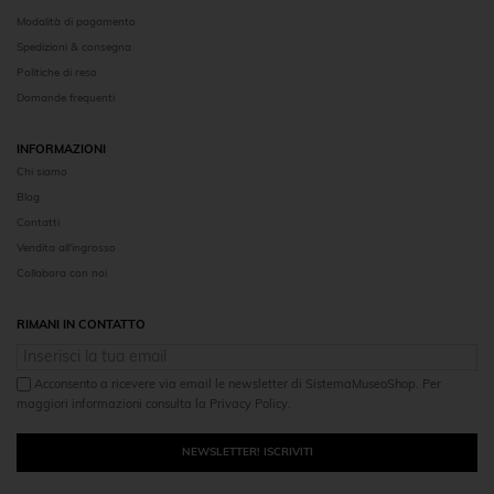
Modalità di pagamento
Spedizioni & consegna
Politiche di reso
Domande frequenti
INFORMAZIONI
Chi siamo
Blog
Contatti
Vendita all'ingrosso
Collabora con noi
RIMANI IN CONTATTO
Acconsento a ricevere via email le newsletter di SistemaMuseoShop. Per
maggiori informazioni consulta la Privacy Policy.
NEWSLETTER! ISCRIVITI