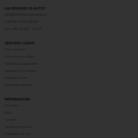
HAI BISOGNO DI AIUTO?
info@sistemamuseoshop.it
+39 (0) 0755738105
lun - ven 10:00 - 12:00
SERVIZIO CLIENTI
Il mio account
Come fare un ordine
Modalità di pagamento
Spedizioni & consegna
Politiche di reso
Domande frequenti
INFORMAZIONI
Chi siamo
Blog
Contatti
Vendita all'ingrosso
Collabora con noi