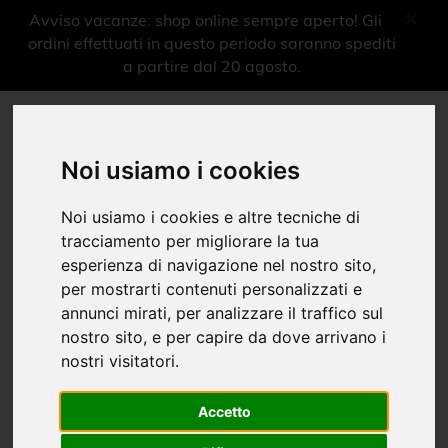
×
Avviso vacanze: shop online sempre aperto! Gli
ordini effettuati in questo periodo saranno spediti
a partire dal 20 agosto.
More shops more experiences
0
Noi usiamo i cookies
Menu
Noi usiamo i cookies e altre tecniche di
Oggettistica
tracciamento per migliorare la tua
esperienza di navigazione nel nostro sito,
Linea Opera
per mostrarti contenuti personalizzati e
annunci mirati, per analizzare il traffico sul
Home
Shop Musei
Arena Sferisterio
Oggettistica
|
|
|
nostro sito, e per capire da dove arrivano i
nostri visitatori.
Libri
Ragazzi
Accetto