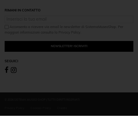
RIMANI IN CONTATTO
Acconsento a ricevere via email le newsletter di SistemaMuseoShop. Per
maggiori informazioni consulta la Privacy Policy.
NEWSLETTER! ISCRIVITI
SEGUICI
© 2026 SISTEMA MUSEO SHOP | TUTTI I DIRITTI RISERVATI
Privacy Policy
Cookies Policy
Credits