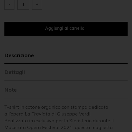
-
+
Aggiungi al carrello
Descrizione
Dettagli
Note
T-shirt in cotone organico con stampa dedicata
all’opera
La Traviata
di Giuseppe Verdi.
Realizzata in esclusiva per lo Sferisterio durante il
Macerata Opera Festival 2021, questa maglietta