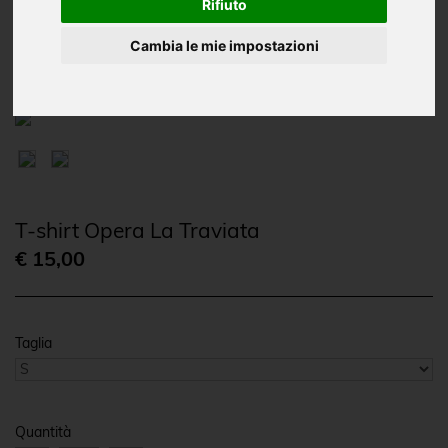
Oggettistica
Rifiuto
CD e DVD
Cambia le mie impostazioni
T-shirt Opera La Traviata
€ 15,00
Taglia
Quantità